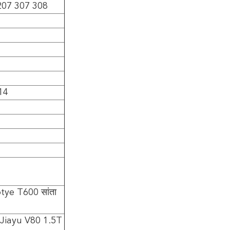
सो 207 307 308
ी14
e T600 सांता
 Jiayu V80 1.5T