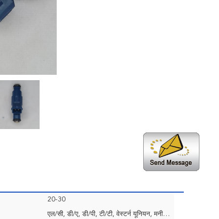
20-30
एल/सी, डी/ए, डी/पी, टी/टी, वेस्टर्न यूनियन, मनीग्राम