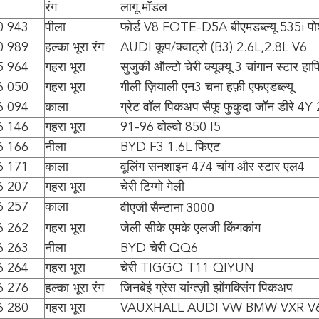
रंग
लागू मॉडल
0 943
पीला
फोर्ड V8 FOTE-D5A बीएमडब्ल्यू 535i पोर
0 989
हल्का भूरा रंग
AUDI कूप/क्वाट्रो (B3) 2.6L,2.8L V6
5 964
गहरा भूरा
सुजुकी ऑल्टो चेरी क्यूक्यू 3 चांगान स्टार हाफ
6 050
गहरा भूरा
गीली ज़ियाली एन3 चना हफ़ी एफएडब्ल्यू
6 094
काला
ग्रेट वॉल पिकअप सैफू फुकुदा जॉन डीरे 4Y
6 146
गहरा भूरा
91-96 वोल्वो 850 I5
6 166
नीला
BYD F3 1.6L फिएट
6 171
काला
वूलिंग सनशाइन 474 चांग और स्टार एल4
6 207
गहरा भूरा
चेरी टिग्गो गेली
वीएजी सैन्टाना 3000
6 257
काला
6 262
गहरा भूरा
जेली सीके एमके एलजी किंगकांग
6 263
नीला
BYD चेरी QQ6
6 264
गहरा भूरा
चेरी TIGGO T11 QIYUN
6 276
हल्का भूरा रंग
जिनबेई ग्रेस यांग्त्ज़ी झोंगक्सिंग पिकअप
6 280
गहरा भूरा
VAUXHALL AUDI VW BMW VXR V