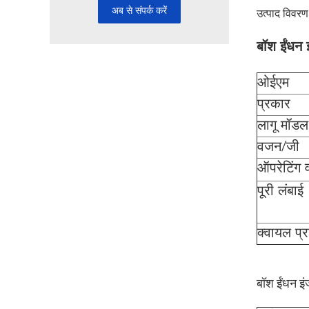
उत्पाद विवरण
बॉश ईंधन 
ओईएम
प्रकार
लागू मॉडल
वजन/जी
ऑपरेटिंग व
पूरी लंबाई
क्वायल प्
बॉश ईंधन इं