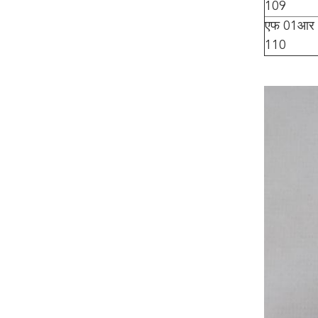
109
एफ 01आर 
110