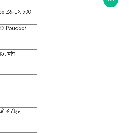
e Z6-EX 500
GO Peugeot
. चांग
टीओ सीटीएस