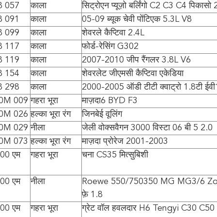
8 057
काला
सिट्रोएन प्यूज़ो बर्लिंगो C2 C3 C4 पिका
8 091
काला
05-09 ब्यूक चेवी पोंटिएक 5.3L V8
8 099
काला
शेवरले कैप्टिवा 2.4L
8 117
काला
फोर्ड-रेसिंग G302
8 119
काला
2007-2010 जीप रैंगलर 3.8L V6
8 154
काला
शेवरलेट जीएमसी कैप्टिवा एकेडिया
8 298
काला
2000-2005 ऑडी टीटी क्वाट्रो 1.8टी ईव
00M 009
गहरा भूरा
माज़दा6 BYD F3
00M 026
हल्का भूरा रंग
जिनबेई वूलिंग
00M 029
नीला
जेली वोक्सवैगन 3000 विस्टा 06 बी 5 2.0
00M 073
हल्का भूरा रंग
माज़दा प्रोरेज 2001-2003
00 एम
गहरा भूरा
चना CS35 मित्सुबिशी
00 एम
नीला
Roewe 550/750350 MG MG3/6 Zoty
फ़े 1.8
00 एम
गहरा भूरा
ग्रेट वॉल हवलदार H6 Tengyi C30 C50