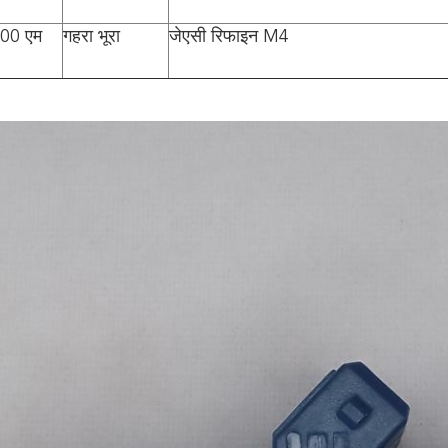
00 एम
गहरा भूरा
जेएसी रिफाइन M4