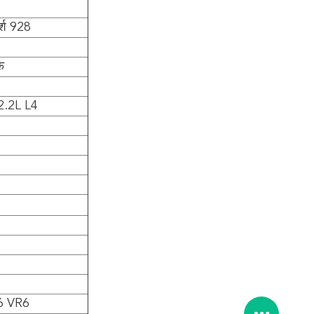
्श 928
ि
 2.2L L4
6 VR6