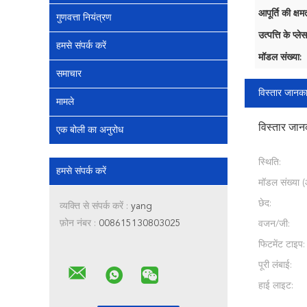
आपूर्ति की क्षम
गुणवत्ता नियंत्रण
उत्पत्ति के प्लेस
हमसे संपर्क करें
मॉडल संख्या:
समाचार
विस्तार जानका
मामले
विस्तार जान
एक बोली का अनुरोध
स्थिति:
हमसे संपर्क करें
मॉडल संख्या 
छेद:
व्यक्ति से संपर्क करें :
yang
फ़ोन नंबर :
008615130803025
वजन/जी:
फिटमेंट टाइप:
पूरी लंबाई:
हाई लाइट: