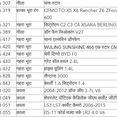
6 307
नीला
चना स्टार
6 319
हल्का भूरा रंग
CFMOTO X5 X6 Rancher Z6 ZForc
600
6 321
गहरा भूरा
सिट्रोएन C2 C3 C4 XSARA BERLIN
6 389
नीला
डोंग फेंग जिओकांग V27
6 417
गहरा भूरा
चाना एल्सविन डोंगफेंग
WULING SUNSHINE 466 एक स्टार CM5 
6 420
गहरा भूरा
6 424
गहरा भूरा
चेरी टिग्गो BYD F0
6 430
गहरा भूरा
ग्रेट वॉल हवल 2.4L
6 432
गहरा भूरा
हाइमा वूलिंग 1.4L
6 828
गहरा भूरा
सैन्टाना 3000
6 843
गहरा भूरा
बेवर्ली 1.6 सिट्रोएन 1.4
8 020
काला
2004-2012 डॉज जीप 3.7L V6
8 049
काला
शेवरलेट पोंटिएक कैडिलैक जीएम कार्वेट जी
8 051
काला
LS3 LS7 कार्वेट कैमरो 2006-2015
8 055
काला
05-11 फोर्ड मज़्दा मर्क LR3 4.0 V6