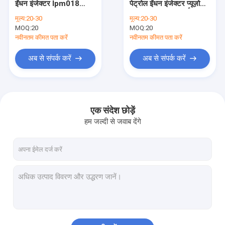
ईंधन इंजेक्टर Ipm018
पेट्रोल ईंधन इंजेक्टर प्यूज़ो
गैसोलीन प्रत्यक्ष इंजेक्शन
Peugeot 1007 206
206 306 1007 पार्टनर
मूल्य:
20-30
मूल्य:
20-30
207 1.4 16v Citroen
1.4
MOQ:
सीमेंस ईंधन इंजेक्टर
20
MOQ:
20
C3 C4 QQ 0.8
नवीनतम कीमत पता करें
नवीनतम कीमत पता करें
आम रेल इंजेक्टर वाल्व
अब से संपर्क करें
अब से संपर्क करें
यूरिया इंजेक्टर
एक संदेश छोड़ें
हम जल्दी से जवाब देंगे