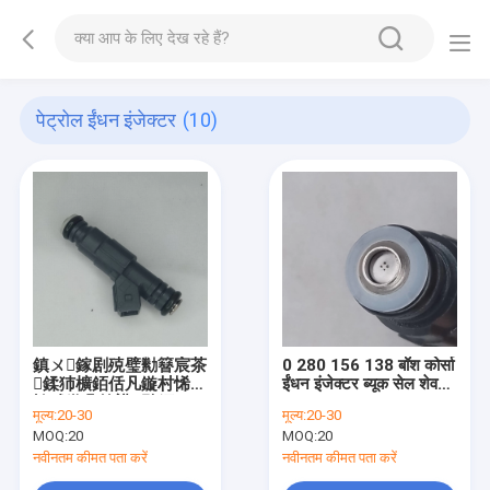
पेट्रोल ईंधन इंजेक्टर
(10)
鎮ㄨ鎵剧殑璧勬簮宸茶
0 280 156 138 बॉश कोर्सा
鍒犻櫎銆佸凡鏇村悕鎴
ईंधन इंजेक्टर ब्यूक सेल शेवरले
栨殏鏃朵笉鍙敤銆
1.0 1.6
मूल्य:
20-30
मूल्य:
20-30
MOQ:
20
MOQ:
20
नवीनतम कीमत पता करें
नवीनतम कीमत पता करें