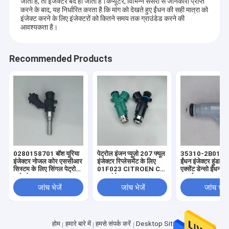
जाती है, तो इंजेक्टर बंद हो जाता है।कंप्यूटर, विभिन्न सेंसरों से जानकारी प्राप्त
करने के बाद, यह निर्धारित करता है कि मांग को देखते हुए ईंधन की सही मात्रा को
इंजेक्ट करने के लिए इंजेक्टरों को कितने समय तक ग्राउंडेड करने की
आवश्यकता है।
Recommended Products
0280158701 बॉश यूरिया
पेट्रोल इंजन प्यूज़ो 207 फ्यूल
35310-2B010 हुंड
इंजेक्टर नोजल कोर एससीआर
इंजेक्टर रिप्लेसमेंट के लिए
ईंधन इंजेक्टर हुंडई मै
सिस्टम के लिए सिंगल पेट्रोल
01F023 CITROEN C3
एक्सेंट डेन्सो ईंधन इं
स्प्रे नोजल
फ्यूल इंजेक्टर
पार्ट्स
जांच भेजें
जांच भेजें
जांच भेजें
होम
हमारे बारे में
हमसे संपर्क करें
Desktop Site